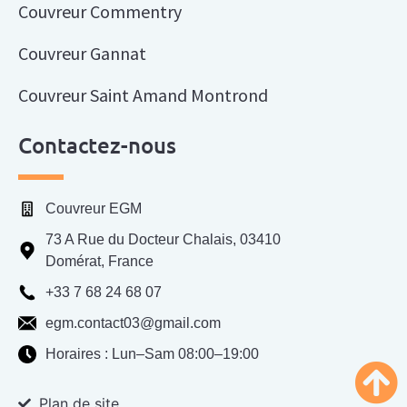
Couvreur Commentry
Couvreur Gannat
Couvreur Saint Amand Montrond
Couvreur Domérat
Contactez-nous
Couvreur Moulins
Couvreur EGM
Couvreur Bellerive sur Allier
73 A Rue du Docteur Chalais
,
03410
Couvreur Varennes sur Allier
Domérat
,
France
+33 7 68 24 68 07
Couvreur Montmarault
egm.contact03@gmail.com
Couvreur Guéret
Horaires : Lun–Sam 08:00–19:00
Couvreur Aubusson
Plan de site